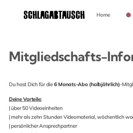
Zum
Inhalt
Home
springen
Mitgliedschafts-Inf
Du hast Dich für die
6 Monats-Abo (halbjährlich)
-Mitg
Deine Vorteile:
| über 50 Videoeinheiten
| mehr als zehn Stunden Videomaterial, wöchentlich w
| persönlicher Ansprechpartner