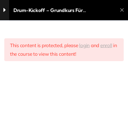
Zum
Achtelnoten Fill-ins
Drum-Kickoff – Grundkurs Für
Inhalt
11 Minutes
Schlagzeug-Neulinge & Wiedereinsteiger,
springen
Powered By Onlinelessons.tv
Punktierte Noten
8 Minutes
This content is protected, please
login
and
enroll
in
the course to view this content!
Start
Alle Kurse
Schlagzeug
Haltebögen
3 Minutes
Sechszehntelnoten
Einführung
8 Minutes
Sechszehntelnoten Grooves
#1